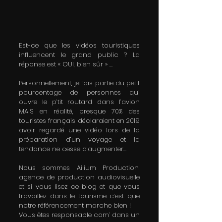
Est-ce que les vidéos touristiques 
influencent le grand public ? La 
réponse est « OUI, bien sûr » …
Personnellement, je fais partie du petit 
pourcentage de personnes qui 
ouvre le p’tit routard dans l’avion 
MAIS en réalité, presque 70% des 
touristes français déclaraient en 2019 
avoir regardé une vidéo lors de la 
préparation d’un voyage et la 
tendance ne cesse d’augmenter…
Nous sommes Ailium Production, 
agence de production audiovisuelle 
et si vous lisez ce blog et que vous 
travaillez dans le tourisme c’est que 
notre référencement marche bien !
Vous êtes responsable com’ dans un 