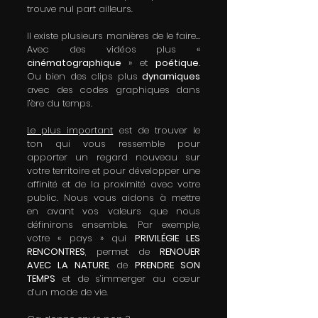
trouve nul part ailleurs.
Il existe plusieurs manières de le faire… 
Avec des vidéos plus « 
cinématographique 
» et 
poétique
. 
Ou bien des clips plus 
dynamiques 
avec des codes graphiques dans 
l’ère du temps.
Le plus important
 est de trouver le 
ton qui vous ressemble pour 
apporter un regard nouveau sur 
votre territoire et pour développer une 
affinité et de la proximité avec votre 
public. Nous vous aidons à mettre 
en avant vos valeurs que nous 
définirons ensemble. Par exemple, 
votre « pays » qui 
PRIVILÉGIE LES 
RENCONTRES
, permet de 
RENOUER 
AVEC LA NATURE
, de 
PRENDRE SON 
TEMPS
 et de s’immerger au cœur 
d‘un mode de vie.