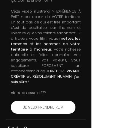
Ça donne envie non ?
Cette vidéo illustrera l’« EXPÉRIENCE À 
PART » au cœur de VOTRE territoire.  
En tout cas ce qui est très important 
c’est de capitaliser sur l’humain et 
l’histoire que vos talents racontent. Si 
à travers votre film, vous 
mettez les 
femmes et les hommes de votre 
territoire à l’honneur
, votre richesse 
culturelle et faites connaître vos 
engagements, vos valeurs, vous 
susciterez FORCEMENT un 
attachement à ce 
TERRITOIRE VIVANT, 
CRÉATIF et RÉSOLUMENT HUMAIN, j’en 
suis sûre !
Alors, on essaie ???
JE VEUX PRENDRE RDV