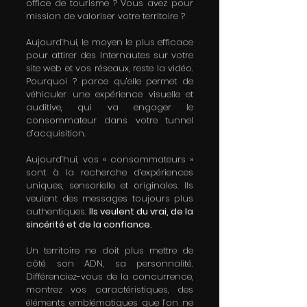
office de tourisme ? Vous avez pour 
mission de valoriser votre territoire ?
Aujourd’hui, le moyen le plus efficace 
pour attirer des internautes sur votre 
site web et vos réseaux, reste la vidéo. 
Pourquoi ? parce qu’elle permet de 
véhiculer une expérience visuelle et 
auditive, qui va engager le 
consommateur dans votre tunnel 
d’acquisition. 
Aujourd’hui, vos « consommateurs » 
sont à la recherche d’expériences 
uniques, sensorielle et originales. Ils 
veulent des messages toujours plus 
authentiques. 
Ils veulent du vrai, de la 
sincérité et de la confiance. 
Un territoire ne doit plus mettre de 
côté son ADN, sa personnalité. 
Différenciez-vous de la concurrence, 
montrez vos caractéristiques, des 
éléments emblématiques que l’on ne 