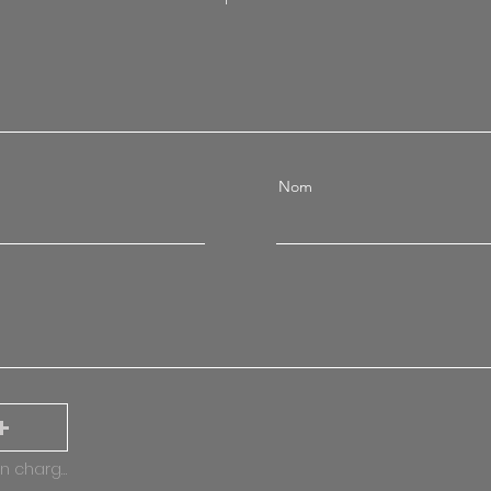
Nom
Importez un fichier pris en charge (max. 15 Mo)